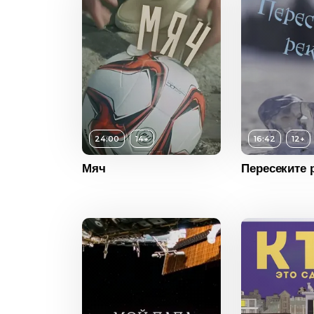
Возраст
Длительн
Год
Страна
Возраст
12+
24:00
14+
16:42
12+
Длительность
16:42
Мяч
Пересеките 
Год
2024
Страна
Китай