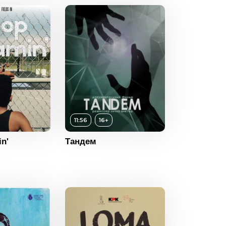
11:56
16+
16+
n'
Тандем
ность
11:56
2022
Россия