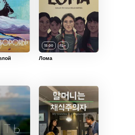
12+
15:00
12+
ность
15:00
елой
Лома
2022
Индонезия