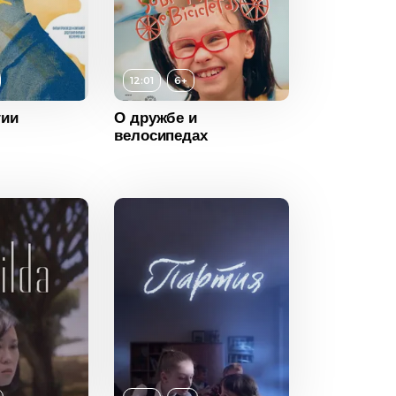
12:01
6+
6+
гии
О дружбе и
велосипедах
ность
12:01
2022
Бразилия