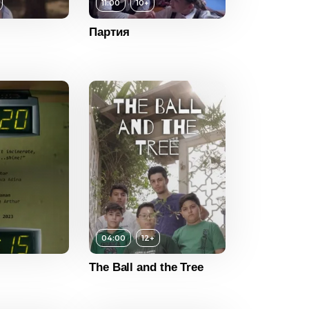
11:00
10+
10+
Партия
ность
11:00
2017
Россия
12+
04:00
12+
ность
04:00
The Ball and the Tree
2024
Иран