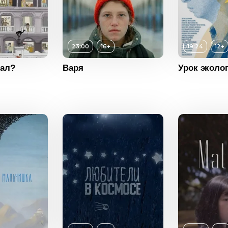
Возраст
12+
23:00
16+
19:24
12+
Длительность
19:24
Возраст
лал?
Варя
Урок эколо
Год
2019
Длитель
Страна
Россия
16+
Год
ость
23:00
Страна
2020
Россия
Возраст
16+
Длительность
07:08