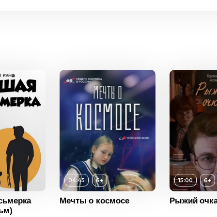
Возраст
Длитель
Год
04:45
6+
15:00
6+
Страна
сьмерка
Мечты о космосе
Рыжий очк
ьм)