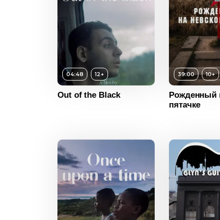
12+
сть
04:48
04:48
12+
39:00
10+
2016
Возраст
Out of the Black
Рожденный 
пятачке
Сирия
Длительн
Возраст
10+
Год
Длительность
39:00
Страна
Год
2020
Страна
Россия