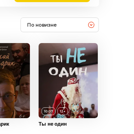
По новизне
12+
ность
10:07
2025
10:07
12+
Россия
арик
Ты не один