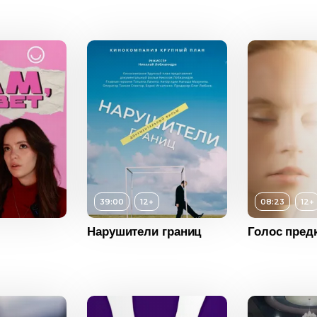
6+
ость
04:45
2026
Россия
12+
Возраст
12+
39:00
12+
08:23
12+
ость
39:00
Длительность
08:23
Нарушители границ
Голос пред
2023
Год
2025
Россия
Возраст
6+