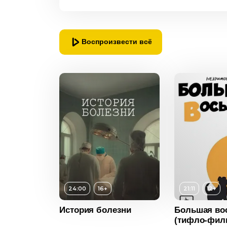
Воспроизвести всё
24:00
16+
21:11
12+
Возраст
12+
История болезни
Большая во
(тифло-фил
Длительность
21:11