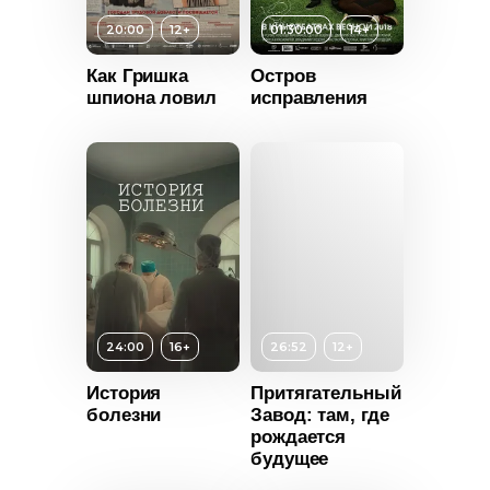
20:00
12+
01:30:00
14+
Как Гришка
Остров
шпиона ловил
исправления
24:00
16+
26:52
12+
История
Притягательный
болезни
Завод: там, где
Возраст
12+
рождается
Возраст
14+
будущее
Длительность
26:52