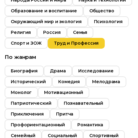
Народы России и мира
Наука и технологии
Образование и воспитание
Общество
Окружающий мир и экология
Психология
Религия
Россия
Семья
Спорт и ЗОЖ
Труд и Профессия
По жанрам
Биография
Драма
Исследование
Исторический
Комедия
Мелодрама
Монолог
Мотивационный
Патриотический
Познавательный
Приключения
Притча
Профориентационный
Романтика
Семейный
Социальный
Спортивный