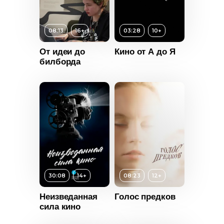
Возраст
10+
08:13
16+
03:28
10+
т
16+
Длительность
03:28
ьность
От идеи до
Кино от А до Я
билборда
Год
2025
2025
Страна
Россия
Россия
30:08
14+
08:23
12+
Неизведанная
Голос предков
сила кино