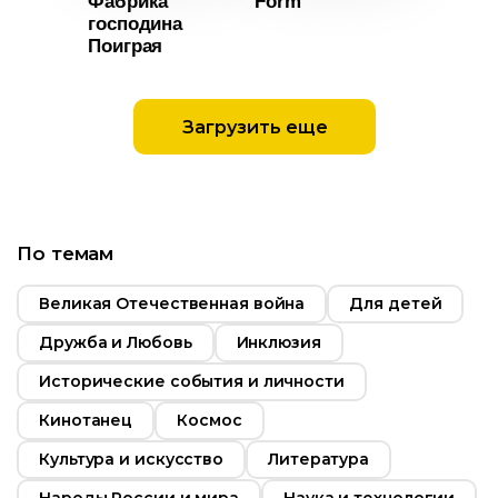
Фабрика
Form
т
14+
Таиланд
господина
Поиграя
ьность
2022
Загрузить еще
Россия
По темам
Возраст
12+
Длительность
Великая Отечественная война
Для детей
12:00
Дружба и Любовь
Инклюзия
Год
2021
Исторические события и личности
Страна
Иран
Кинотанец
Космос
Культура и искусство
Литература