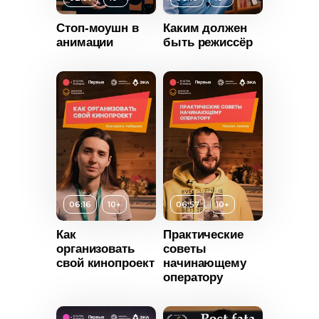
2025
Стоп-моушн в
Каким должен
анимации
быть режиссёр
Россия
т
10+
ьность
2025
Россия
Возраст
10+
06:16
10+
06:57
10+
Длительность
06:10
Как
Практические
организовать
советы
Год
2025
свой кинопроект
начинающему
оператору
Страна
Россия