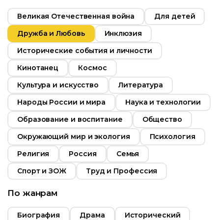
21:00
Великая Отечественная война
Для детей
Россия
Год
2018
Дружба и Любовь
Инклюзия
Страна
Индия
Исторические события и личности
Кинотанец
Космос
Культура и искусство
Литература
Народы России и мира
Наука и технологии
Образование и воспитание
Общество
Окружающий мир и экология
Психология
Религия
Россия
Семья
Спорт и ЗОЖ
Труд и Профессия
По жанрам
Биография
Драма
Исторический