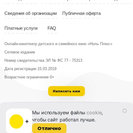
Сведения об организации
Публичная оферта
Платные услуги
FAQ
Онлайн-кинотеатр детского и семейного кино «Ноль Плюс»
Сетевое издание
Номер свидетельства ЭЛ № ФС 77 - 75313
Дата регистрации 15.03.2019
Возрастное ограничение 0+
Написать нам
ООО «Институт развития кино и медиа»
Мы используем файлы
cookie
,
Лицензия на образовательную деятельность
чтобы сайт работал лучше.
№ Л035-01215-72/00614094 от 30 августа
2022 г.
Отлично