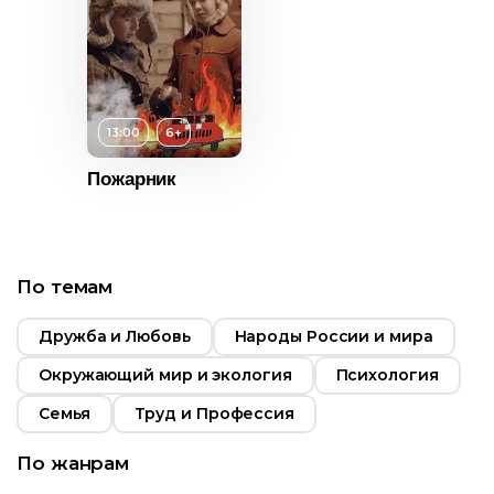
13:00
6+
т
12+
Пожарник
т
6+
ьность
Возраст
6+
ьность
Длительность
2022
42:00
По темам
2015
Индия
Год
2015
Россия
Дружба и Любовь
Народы России и мира
Страна
Россия
Окружающий мир и экология
Психология
Семья
Труд и Профессия
По жанрам