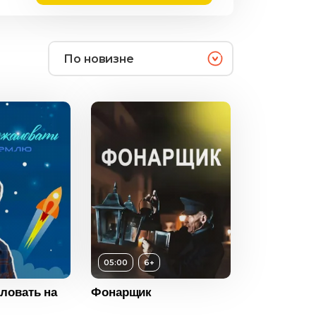
По новизне
05:00
6+
ловать на
Фонарщик