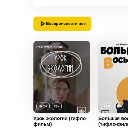
Воспроизвести всё
12+
19:24
12+
21:11
12+
сть
19:24
Возраст
12+
Урок экологии (тифло-
Большая во
2019
фильм)
(тифло-фил
Длительность
21:11