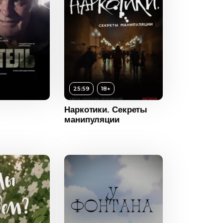
25:59
18+
Наркотики. Секреты
манипуляции
18+
ность
25:59
2016
Россия