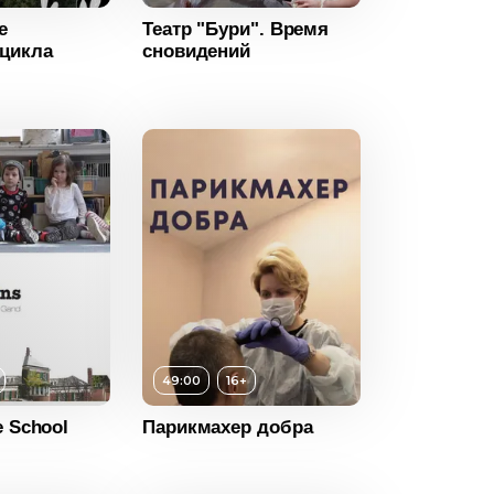
е
Театр "Бури". Время
Россия
 цикла
сновидений
49:00
16+
e School
Парикмахер добра