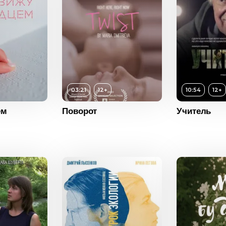
12+
ость
03:21
03:21
12+
10:54
12+
2023
ем
Поворот
Учитель
Россия
Возраст
12+
Возраст
Длительность
10:54
Длитель
Год
2015
Год
Страна
Россия
Страна