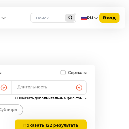
Поиск
ы
RU
Вход
ы
Сериалы
Длительность
+
Показать дополнительные фильтры
Субтитры
Показать 122 результата