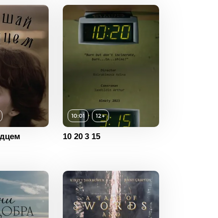
16+
ность
49:00
2021
Россия
12+
ность
10:01
10:01
12+
2023
рдцем
10 20 3 15
Казахстан