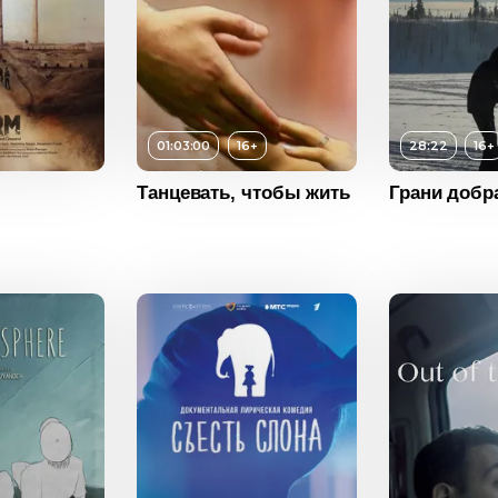
01:03:00
16+
28:22
16+
16+
Танцевать, чтобы жить
Грани добр
ость
01:03:00
Возраст
16+
2015
Длительность
28:22
Россия
Год
2023
Возраст
Страна
Россия
Длитель
Год
Страна
Возраст
Длитель