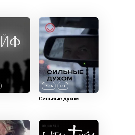
6+
ность
05:00
2018
Россия
12+
ность
13:54
2023
13:54
12+
Россия
Сильные духом