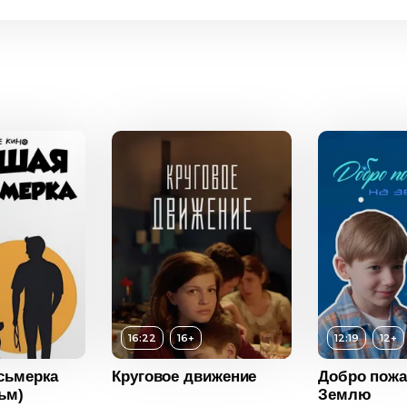
Возраст
12+
16:22
16+
12:19
12+
Длительность
12:19
сьмерка
Круговое движение
Добро пожа
Год
2025
ьм)
Землю