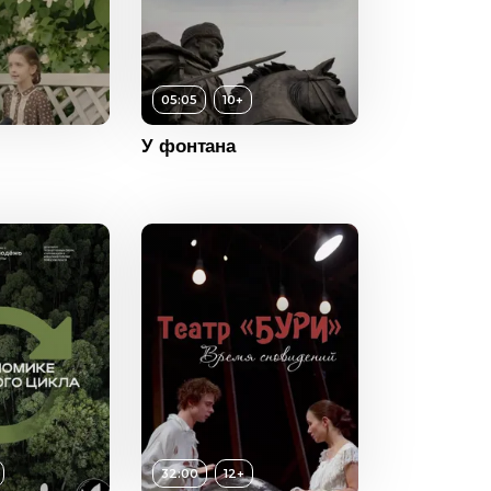
10+
ность
05:05
05:05
10+
2024
У фонтана
Россия
12+
ность
32:00
32:00
12+
2017