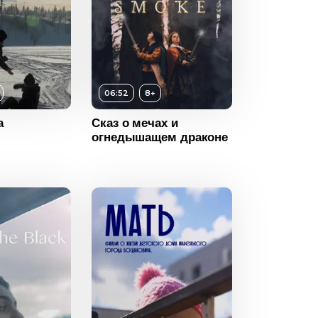
06:52
8+
а
Сказ о мечах и
огнедышащем драконе
8+
ность
06:52
2023
Великобритания
16+
ность
32:00