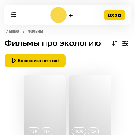
Вход
Главная
Фильмы
Фильмы про экологию
Воспроизвести всё
Возраст
12+
11:56
12+
10:36
12+