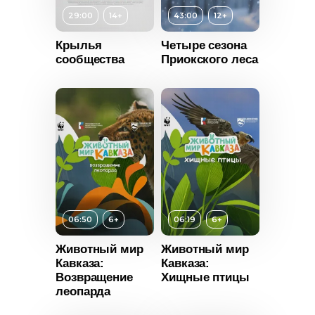
29:00
14+
43:00
12+
Крылья
Четыре сезона
сообщества
Приокского леса
т
14+
ьность
Возраст
12+
06:50
6+
06:19
6+
Длительность
2022
43:00
Животный мир
Животный мир
Мексика
Кавказа:
Кавказа:
Год
2017
Возвращение
Хищные птицы
леопарда
Страна
Россия