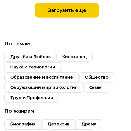
Загрузить еще
2015
Возраст
12+
Россия
Длительность
39:00
Год
2015
По темам
т
12+
Страна
Россия
Дружба и Любовь
Кинотанец
ьность
Наука и технологии
2014
Образование и воспитание
Общество
Россия
Окружающий мир и экология
Семья
Труд и Профессия
По жанрам
Биография
Детектив
Драма