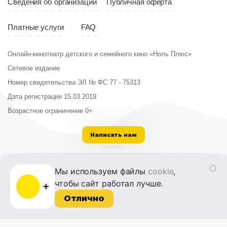
Сведения об организации
Публичная оферта
Платные услуги
FAQ
Онлайн-кинотеатр детского и семейного кино «Ноль Плюс»
Сетевое издание
Номер свидетельства ЭЛ № ФС 77 - 75313
Дата регистрации 15.03.2019
Возрастное ограничение 0+
Написать нам
ООО «Институт развития кино и медиа»
Мы используем файлы
cookie
,
Лицензия на образовательную деятельность
чтобы сайт работал лучше.
№ Л035-01215-72/00614094 от 30 августа
2022 г.
Отлично
© 2014-2026 Фонд «Жизнь и Дело»