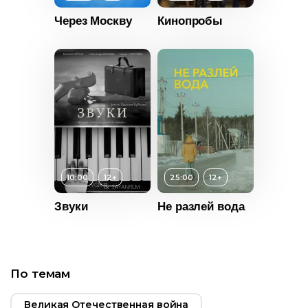
2016
Через Москву
Кинопробы
Россия
ры
Есть
Возраст
16+
Длительность
09:45
Год
2014
Страна
Украина
10:00
12+
25:00
12+
Звуки
Не разлей вода
т
12+
ьность
2012
По темам
Россия
Великая Отечественная война