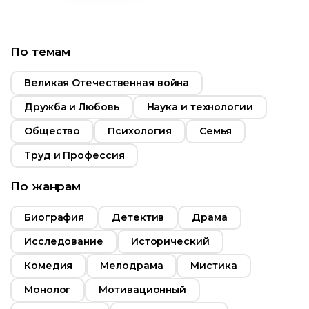
Длительность
ьность
29:00
По темам
Год
2014
2015
Страна
Россия
Россия
Великая Отечественная война
Дружба и Любовь
Наука и технологии
Общество
Психология
Семья
Труд и Профессия
По жанрам
Биография
Детектив
Драма
Исследование
Исторический
Комедия
Мелодрама
Мистика
Монолог
Мотивационный