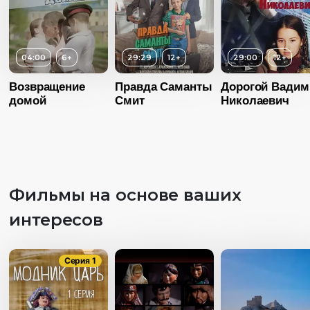
04:00
6+
29:29
12+
29:00
12+
Возвращение
Правда Саманты
Дорогой Вадим
домой
Смит
Николаевич
Фильмы на основе ваших
интересов
Серия 1
Возраст
12+
Возраст
1