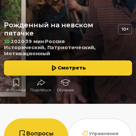
Рожденный на невском
10+
пятачке
10
2020
39 мин
Россия
Исторический, Патриотический,
Мотивационный
Смотреть
Избранное
Поделиться
Обучение
Вопросы
Упражнения