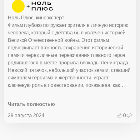
Ноль Плюс, киноэксперт
Фильм глубоко погружает зрителя в личную историю
человека, который с детства был увлечен историей
Великой Отечественной войны. Этот фильм
подчеркивает важность сохранения исторической
памяти через личные переживания главного героя,
родившегося в месте прорыва блокады Ленинграда.
Невский пятачок, небольшой участок земли, ставший
символом героизма и жертвенности, играет
ключевую роль в повествовании, показывая, как
события войны оставляют неизгладимый след в
жизни людей. Фильм эффективно демонстрирует, как
Читать полностью
детские увлечения могут перерасти в серьезное
призвание, когда герой начинает заниматься
29 августа 2024
0
поисковыми работами и реконструкцией
исторических событий. Важность работы поисковых
отрядов и восстановление памяти о без вести