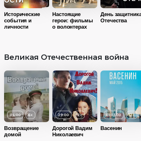
Язык
Русский
Год
2021
Исторические
Настоящие
День защитник
события и
герои: фильмы
Отечества
Страна
Россия
личности
о волонтерах
Язык
Русский
Великая Отечественная война
04:00
6+
29:00
12+
01:03:00
12+
Возвращение
Дорогой Вадим
Васенин
домой
Николаевич
Возраст
1