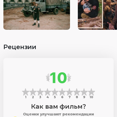
времени. Его зовут Дмитрий Поштаренко.
Рецензии
10
1
2
3
4
5
6
7
8
9
10
Как вам фильм?
Оценки улучшают рекомендации